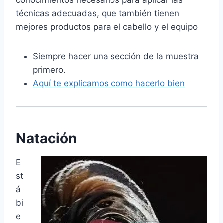
conocimientos necesarios para aplicar las
técnicas adecuadas, que también tienen
mejores productos para el cabello y el equipo
Siempre hacer una sección de la muestra
primero.
Aquí te explicamos como hacerlo bien
Natación
E
st
á
bi
e