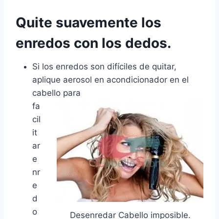
Quite suavemente los
enredos con los dedos.
Si los enredos son difíciles de quitar,
aplique aerosol en acondicionador en el
cabello para
fa
cil
it
ar
e
nr
e
d
o
Desenredar Cabello imposible.