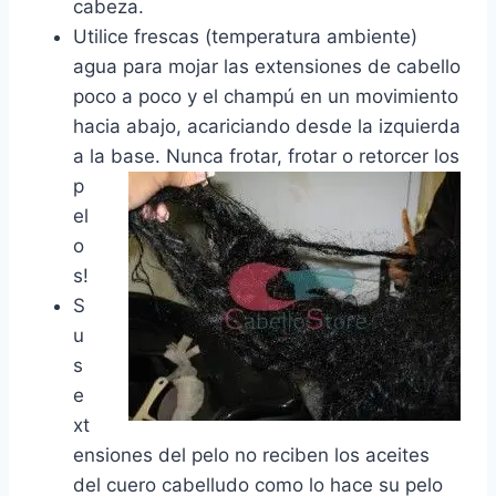
cabeza.
Utilice frescas (temperatura ambiente)
agua para mojar las extensiones de cabello
poco a poco y el champú en un movimiento
hacia abajo, acariciando desde la izquierda
a la base.
Nunca frotar, frotar o retorcer los
p
el
o
s!
S
u
s
e
xt
ensiones del pelo no reciben los aceites
del cuero cabelludo como lo hace su pelo