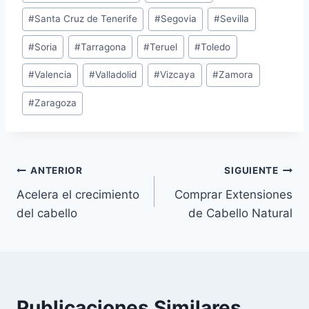
#
Santa Cruz de Tenerife
#
Segovia
#
Sevilla
#
Soria
#
Tarragona
#
Teruel
#
Toledo
#
Valencia
#
Valladolid
#
Vizcaya
#
Zamora
#
Zaragoza
Navegación
ANTERIOR
SIGUIENTE
Acelera el crecimiento
Comprar Extensiones
de
del cabello
de Cabello Natural
entradas
Publicaciones Similares