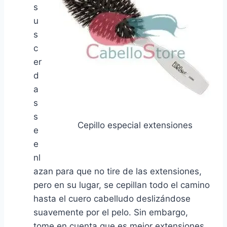
s
u
s
c
er
d
a
s
s
Cepillo especial extensiones
e
e
nl
azan para que no tire de las extensiones,
pero en su lugar, se cepillan todo el camino
hasta el cuero cabelludo deslizándose
suavemente por el pelo. Sin embargo,
tome en cuenta que es mejor extensiones