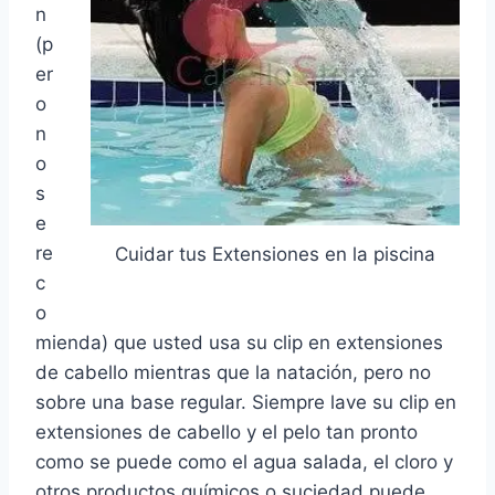
n
(p
er
o
n
o
s
e
re
Cuidar tus Extensiones en la piscina
c
o
mienda) que usted usa su clip en extensiones
de cabello mientras que la natación, pero no
sobre una base regular. Siempre lave su clip en
extensiones de cabello y el pelo tan pronto
como se puede como el agua salada, el cloro y
otros productos químicos o suciedad puede