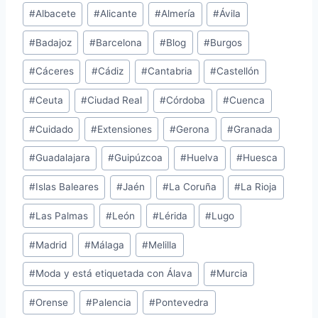
Etiquetas
#
Albacete
#
Alicante
#
Almería
#
Ávila
de
#
Badajoz
#
Barcelona
#
Blog
#
Burgos
la
entrada:
#
Cáceres
#
Cádiz
#
Cantabria
#
Castellón
#
Ceuta
#
Ciudad Real
#
Córdoba
#
Cuenca
#
Cuidado
#
Extensiones
#
Gerona
#
Granada
#
Guadalajara
#
Guipúzcoa
#
Huelva
#
Huesca
#
Islas Baleares
#
Jaén
#
La Coruña
#
La Rioja
#
Las Palmas
#
León
#
Lérida
#
Lugo
#
Madrid
#
Málaga
#
Melilla
#
Moda y está etiquetada con Álava
#
Murcia
#
Orense
#
Palencia
#
Pontevedra