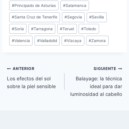
#
Principado de Asturias
#
Salamanca
#
Santa Cruz de Tenerife
#
Segovia
#
Sevilla
#
Soria
#
Tarragona
#
Teruel
#
Toledo
#
Valencia
#
Valladolid
#
Vizcaya
#
Zamora
Navegación
ANTERIOR
SIGUIENTE
Los efectos del sol
Balayage: la técnica
de
sobre la piel sensible
ideal para dar
entradas
luminosidad al cabello